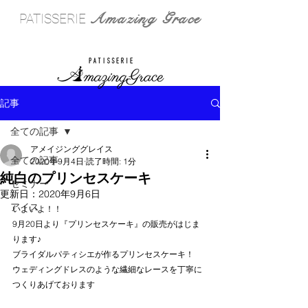
Amazing Grace
PATISSERIE
記事
全ての記事
アメイジンググレイス
全ての記事
2020年9月4日
読了時間: 1分
純白のプリンセスケーキ
セミナー
更新日：
2020年9月6日
アイス
いよいよ！！
9月20日より『プリンセスケーキ』の販売がはじま
ります♪
ブライダルパティシエが作るプリンセスケーキ！
ウェディングドレスのような繊細なレースを丁寧に
つくりあげております