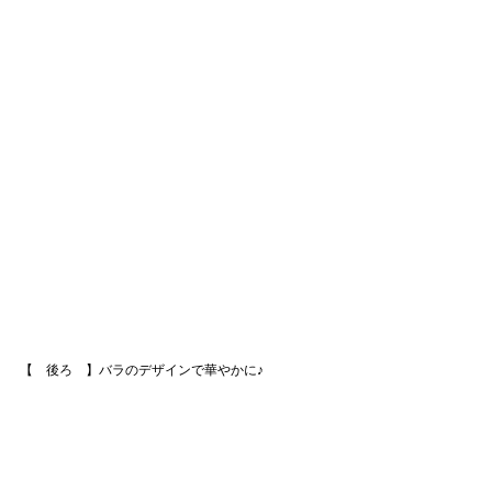
【　後ろ　】バラのデザインで華やかに♪