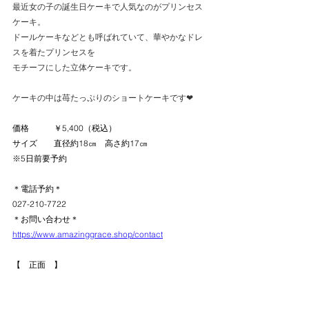
最近女の子の誕生日ケーキで人気なのがプリンセス
ケーキ。
ドールケーキなどとも呼ばれていて、華やかなドレ
スを着たプリンセスを
モチーフにした立体ケーキです。
ケーキの中は苺たっぷりのショートケーキです❤
価格　　　￥5,400（税込）
サイズ　　直径約18㎝　高さ約17㎝
※5日前要予約
＊電話予約＊
027-210-7722
＊お問い合わせ＊　
https://www.amazinggrace.shop/contact
【　正面　】