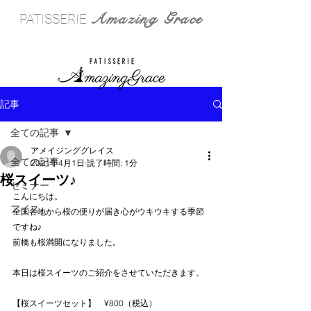
Amazing Grace
PATISSERIE
記事
全ての記事
アメイジンググレイス
全ての記事
2021年4月1日
読了時間: 1分
桜スイーツ♪
セミナー
こんにちは。
アイス
全国各地から桜の便りが届き心がウキウキする季節
ですね♪
前橋も桜満開になりました。
本日は桜スイーツのご紹介をさせていただきます。
【桜スイーツセット】　¥800（税込）