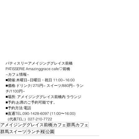
パティスリーアメイジンググレイス前橋
PATISSERIE Amazinggrace cafe♡前橋
~カフェ情報~
■開催:木曜日~日曜日・祝日 11:00~16:00
■価格:ドリンク/ 275円~ スイーツ/880円~ ラン
チ/1100円~
■場所: アメイジンググレイス前橋内 ラウンジ
■予約:お席のご予約可能です。
■予約方法:電話
■直通TEL:090-1428-6097 (11:00〜16:00)
（代表TEL:）027-210-7722
アメイジンググレイス前橋
カフェ
群馬カフェ
群馬スイーツ
ランチ
桜
公園