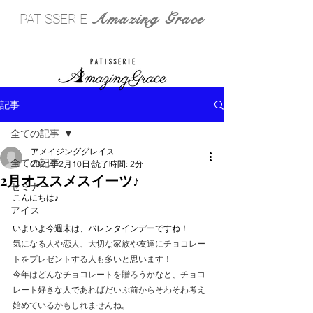
Amazing Grace
PATISSERIE
記事
全ての記事
アメイジンググレイス
全ての記事
2021年2月10日
読了時間: 2分
2月オススメスイーツ♪
セミナー
こんにちは♪
アイス
いよいよ今週末は、バレンタインデーですね！
気になる人や恋人、大切な家族や友達にチョコレー
トをプレゼントする人も多いと思います！
今年はどんなチョコレートを贈ろうかなと、チョコ
レート好きな人であればだいぶ前からそわそわ考え
始めているかもしれませんね。