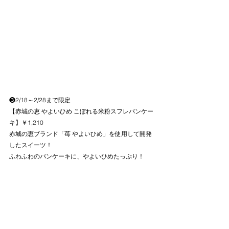
❸2/18～2/28まで限定
【赤城の恵 やよいひめ こぼれる米粉スフレパンケー
キ】￥1,210
赤城の恵ブランド「苺 やよいひめ」を使用して開発
したスイーツ！
ふわふわのパンケーキに、やよいひめたっぷり！