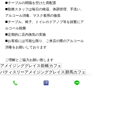
◼️テーブルの間隔を空けた席配置﻿
◼️勤務スタッフは毎日の検温、体調管理、手洗い、
アルコール消毒、マスク着用の徹底﻿
◼️テーブル、椅子、トイレのドアノブ等を頻繁にア
ルコール除菌﻿
◼️定期的に店内換気の実施﻿
◼️お客様には可能な限り、ご来店の際のアルコール
消毒をお願いしております
ご理解とご協力お願い致します
アメイジンググレイス前橋
カフェ
パティスリーアメイジンググレイス
群馬カフェ
パンケーキ
ショコラ
パフェ
pancake
parfait
すべて表示
最新記事