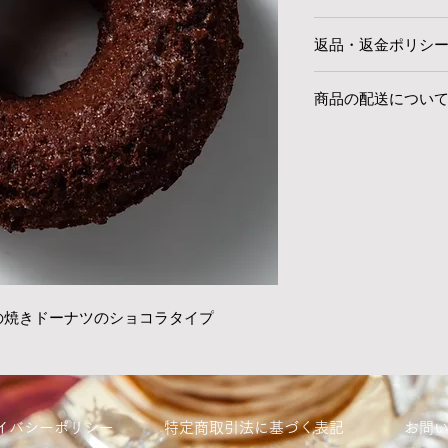
内容量：ドーナツ
返品・返金ポリシ
​特定原材料：小
​賞味期限：商品
商品の品質には万全
にお召し上がりく
商品の配送につい
良品やご注文内容と
ださい
代品と交換させてい
品のお届けにはす
り早く内容をご確認
通常ご注文日から
にご連絡をお願い致
尚、弊社の菓子は
る理由でも返品・交
ご注文内容（数や
ご理解・ご了承のほ
く場合もございま
お届けご指定を承
商品の性質上、お客
都合上、ご注文日
えはご容赦ください
申し上げます。
天災やお届け先の都
商品の配送につい
できなかった場合、
の焼きドーナツのショコラタイプ
す。
しかねます。予め、
ライバシーポリシー
特定商取引法に基づく表記
​お問