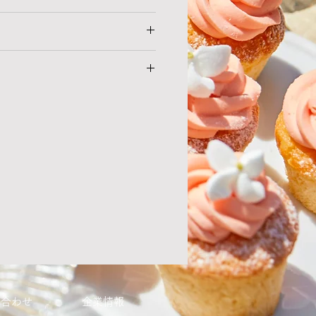
1個
ー
麦、卵、乳成分
到着後、涼しい所にて解凍し7日以内
の注意を払っておりますが、万一不
ださい※お早めにお召し上がりく
て
異なる商品が届けられた場合には、
ただきます。商品到着後、出来る限
べてクール便を使用します。
いただき、商品到着日より5日以内
5営業日以内に発送いたします。
します。5日を過ぎますと、いかな
すべて手作りしておりますので、
換をお受けできなくなりますので、
種類）によっては,お時間をいただ
ど宜しくお願い致します。
す。
ります。但し、製造、発送準備の
様のご都合によるご返品・お取り換
を含め5日目以降のご指定をお願い
。
合により、商品を指定日時にお届け
ては別途配送料が発生いたしま
恐れ入りますが、返金や再送はいた
ご了承ください。
い合わせ
​企業情報