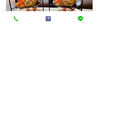
2021年10月6日
∙
1
分
秋アフタヌーンティー
アフタヌーンティー🫖ハロ
ウィンver.🎃となります
♡10月31日まで！ 大人も
ワクワクのこの季節♡ぜ
ひ、お楽しみくださいませ
♪ Welcome Drinkは、台湾
紅茶♪ Sweets & Foodは♡
・ティラミス ・パンプキン
チーズケーキ ・カシスバタ
1137
0
ーケーキ...