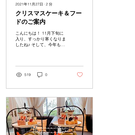
2021年11月27日
∙
2
分
クリスマスケーキ＆フー
ドのご案内
こんにちは！ 11月下旬に
入り、すっかり寒くなりま
したね♪ そして、今年もわ
くわくする季節がやってま
いりました！ アメイジング
グレイスも毎年ご好評いた
だいているケーキ＆フード
を予約受付しております♪
519
0
【アメイジングノエル】...