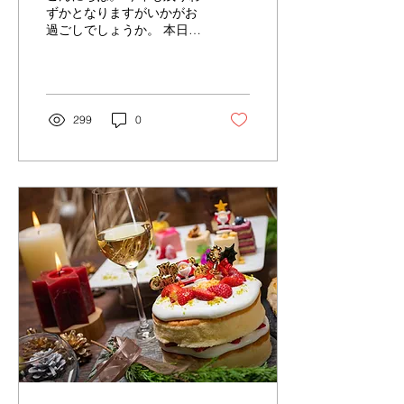
ずかとなりますがいかがお
過ごしでしょうか。 本日は
ゴスペルコンサートのご案
内をさせていただきます。
心あたたまるゴスペルの歌
を聞き楽しいクリスマスを
一緒に過ごしましょう！！
299
0
【日時】2021年12月25日
（土）...