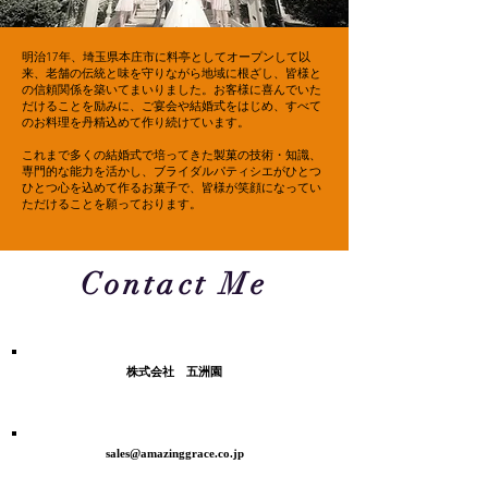
明治17年、埼玉県本庄市に料亭としてオープンして以
来、老舗の伝統と味を守りながら地域に根ざし、皆様と
の信頼関係を築いてまいりました。お客様に喜んでいた
だけることを励みに、ご宴会や結婚式をはじめ、すべて
のお料理を丹精込めて作り続けています。
これまで
多くの結婚式で培ってきた
製菓の技術・知識、
専門的な能力を活かし、ブライダルパティシエがひとつ
ひとつ心を込めて作るお菓子で、皆様が笑顔になってい
ただけることを願っております。
Contact Me
​会社名
株式会社 五洲園
​メールアドレス
sales@amazinggrace.co.jp