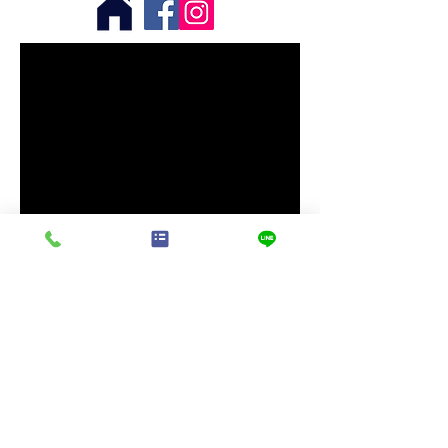
​アメイジンググレイス前橋
〒371-0831 群馬県前橋市小相木町772-3
​TEL／027-210-7722
FAX／027-210-7723
Mail／mail:
information@amazinggrace.co.jp
営業時間／平日11:00〜20:00 土日・祝日9:00〜20:00
定休日／火曜日（祝日を除く）