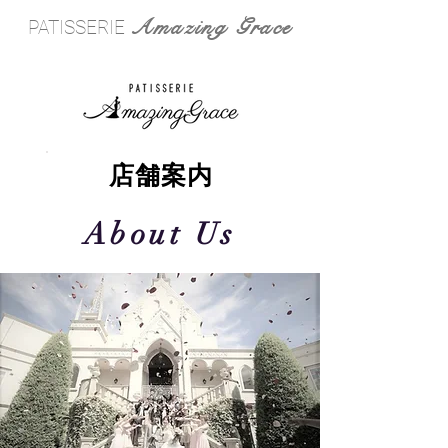
Amazing Grace
PATISSERIE
​店舗案内
About Us