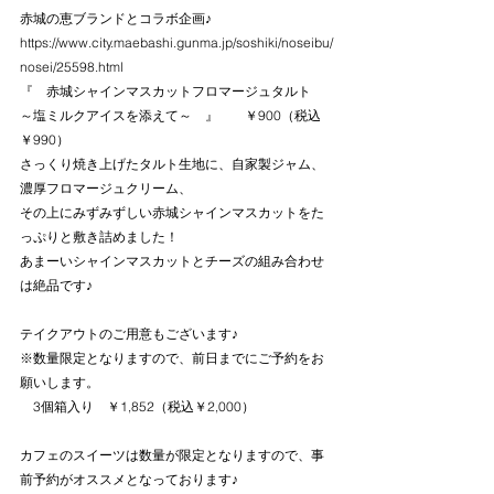
赤城の恵ブランドとコラボ企画♪
https://www.city.maebashi.gunma.jp/soshiki/noseibu/
nosei/25598.html
『　赤城シャインマスカットフロマージュタルト　
～塩ミルクアイスを添えて～　』　　￥900（税込
￥990）
さっくり焼き上げたタルト生地に、自家製ジャム、
濃厚フロマージュクリーム、
その上にみずみずしい赤城シャインマスカットをた
っぷりと敷き詰めました！
あまーいシャインマスカットとチーズの組み合わせ
は絶品です♪
テイクアウトのご用意もございます♪　
※数量限定となりますので、前日までにご予約をお
願いします。
　3個箱入り　￥1,852（税込￥2,000）
カフェのスイーツは数量が限定となりますので、事
前予約がオススメとなっております♪