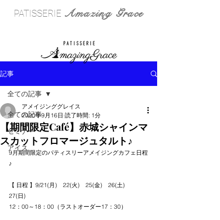
Amazing Grace
PATISSERIE
記事
全ての記事
アメイジンググレイス
全ての記事
2020年9月16日
読了時間: 1分
【期間限定Café】赤城シャインマ
セミナー
スカットフロマージュタルト♪
アイス
9月期間限定のパティスリーアメイジングカフェ日程
♪
【 日程 】9/21(月)　22(火)　25(金)　26(土)　
27(日)　
12：00～18：00（ラストオーダー17：30）